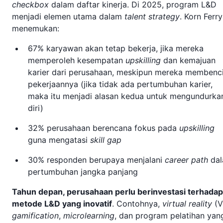
checkbox
dalam daftar kinerja. Di 2025, program L&D
menjadi elemen utama dalam
talent strategy
. Korn Ferry
menemukan:
67% karyawan akan tetap bekerja, jika mereka
memperoleh kesempatan
upskilling
dan kemajuan
karier dari perusahaan, meskipun mereka membenc
pekerjaannya (jika tidak ada pertumbuhan karier,
maka itu menjadi alasan kedua untuk mengundurka
diri)
32% perusahaan berencana fokus pada
upskilling
guna mengatasi
skill gap
30% responden berupaya menjalani
career path
da
pertumbuhan jangka panjang
Tahun depan, perusahaan perlu berinvestasi terhadap
metode L&D yang inovatif
. Contohnya,
virtual reality
(V
gamification
,
microlearning
, dan program pelatihan yan