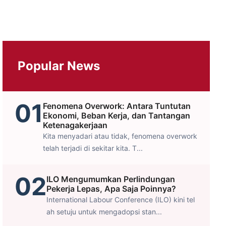
Popular News
01
Fenomena Overwork: Antara Tuntutan
Ekonomi, Beban Kerja, dan Tantangan
Ketenagakerjaan
Kita menyadari atau tidak, fenomena overwork
telah terjadi di sekitar kita. T...
02
ILO Mengumumkan Perlindungan
Pekerja Lepas, Apa Saja Poinnya?
International Labour Conference (ILO) kini tel
ah setuju untuk mengadopsi stan...