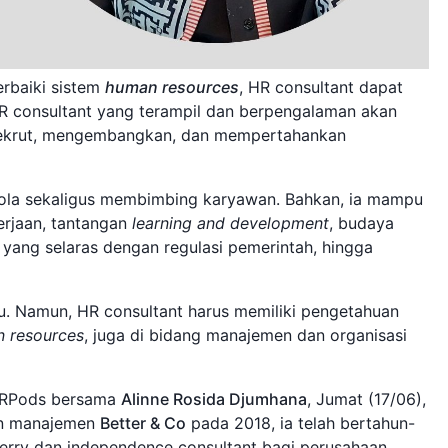
rbaiki sistem
human resources
, HR consultant dapat
R consultant yang terampil dan berpengalaman akan
rekrut, mengembangkan, dan mempertahankan
ola sekaligus membimbing karyawan. Bahkan, ia mampu
rjaan, tantangan
learning and development
, budaya
 yang selaras dengan regulasi pemerintah, hingga
u. Namun, HR consultant harus memiliki pengetahuan
 resources
, juga di bidang manajemen dan organisasi
 HRPods bersama
Alinne Rosida Djumhana
, Jumat (17/06),
tan manajemen
Better & Co
pada 2018, ia telah bertahun-
 Ferry dan independence consultant bagi perusahaan