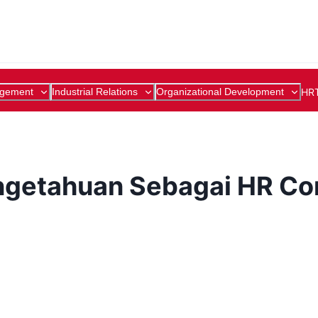
agement
Industrial Relations
Organizational Development
HR
engetahuan Sebagai HR Co