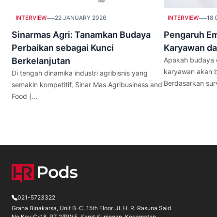
—
—
INTERVIEW
22 JANUARY 2026
INTERVIEW
18 
Sinarmas Agri: Tanamkan Budaya
Pengaruh Em
Perbaikan sebagai Kunci
Karyawan da
Berkelanjutan
Apakah budaya e
karyawan akan b
Di tengah dinamika industri agribisnis yang
Berdasarkan surve
semakin kompetitif, Sinar Mas Agribusiness and
Food (...
021-5723322
Graha Binakarsa, Unit B-C, 15th Floor. Jl. H. R. Rasuna Said
No.Kav C-18, RT.2/RW.5, Karet Kuningan, Kecamatan